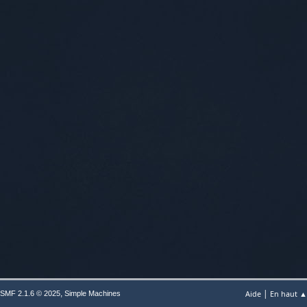
|
,
Aide
En haut ▲
SMF 2.1.6 © 2025
Simple Machines