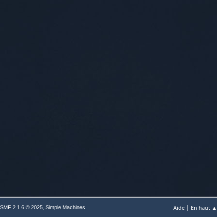
|
,
Aide
En haut ▲
SMF 2.1.6 © 2025
Simple Machines