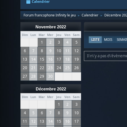
Calendrier
Forum francophone Infinity le jeu
Calendrier
Décembre 20
►
►
Novembre 2022
Dim
Lun
Mar
Mer
Jeu
Ven
Sam
LISTE
MOIS
SEMAI
1
2
3
4
5
6
7
8
9
10
11
12
Il n\'y a pas d\'évèneme
13
14
15
16
17
18
19
20
21
22
23
24
25
26
27
28
29
30
Décembre 2022
Dim
Lun
Mar
Mer
Jeu
Ven
Sam
1
2
3
4
5
6
7
8
9
10
11
12
13
14
15
16
17