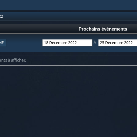
22
Prochains événements
À
NE
nts à afficher.