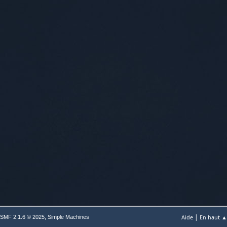
|
,
Aide
En haut ▲
SMF 2.1.6 © 2025
Simple Machines