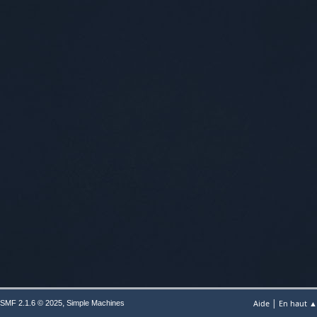
|
,
Aide
En haut ▲
SMF 2.1.6 © 2025
Simple Machines