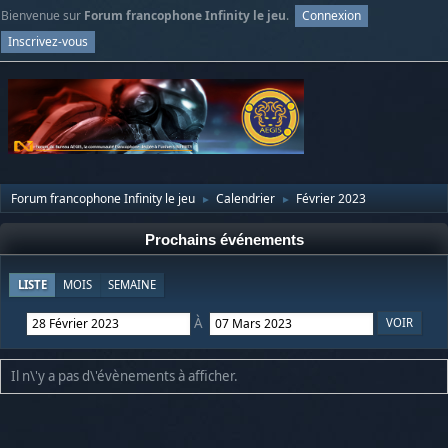
Bienvenue sur
Forum francophone Infinity le jeu
.
Connexion
Inscrivez-vous
Forum francophone Infinity le jeu
Calendrier
Février 2023
►
►
Prochains événements
LISTE
MOIS
SEMAINE
À
Il n\'y a pas d\'évènements à afficher.