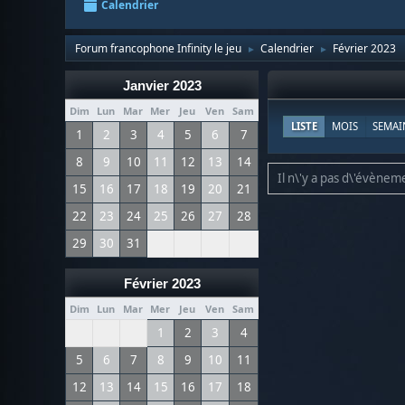
Calendrier
Forum francophone Infinity le jeu
Calendrier
Février 2023
►
►
Janvier 2023
Dim
Lun
Mar
Mer
Jeu
Ven
Sam
LISTE
MOIS
SEMAI
1
2
3
4
5
6
7
8
9
10
11
12
13
14
Il n\'y a pas d\'évèneme
15
16
17
18
19
20
21
22
23
24
25
26
27
28
29
30
31
Février 2023
Dim
Lun
Mar
Mer
Jeu
Ven
Sam
1
2
3
4
5
6
7
8
9
10
11
12
13
14
15
16
17
18