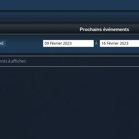
Prochains événements
À
NE
nts à afficher.