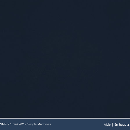
|
,
Aide
En haut ▲
SMF 2.1.6 © 2025
Simple Machines