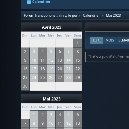
Calendrier
Forum francophone Infinity le jeu
Calendrier
Mai 2023
►
►
Avril 2023
Dim
Lun
Mar
Mer
Jeu
Ven
Sam
LISTE
MOIS
SEMAI
1
2
3
4
5
6
7
8
Il n\'y a pas d\'évèneme
9
10
11
12
13
14
15
16
17
18
19
20
21
22
23
24
25
26
27
28
29
30
Mai 2023
Dim
Lun
Mar
Mer
Jeu
Ven
Sam
1
2
3
4
5
6
7
8
9
10
11
12
13