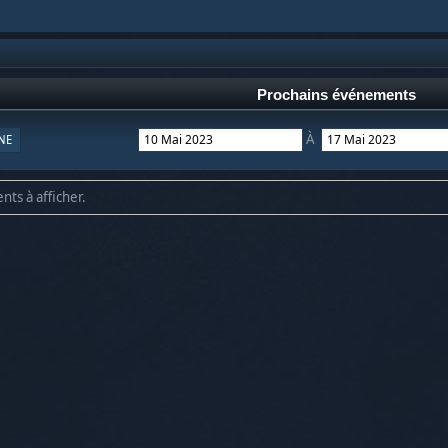
Prochains événements
À
NE
nts à afficher.