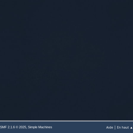
|
,
Aide
En haut ▲
SMF 2.1.6 © 2025
Simple Machines