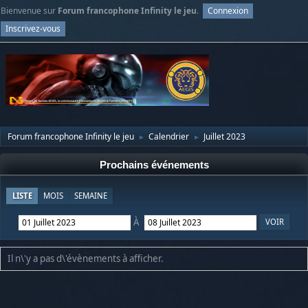
Bienvenue sur
Forum francophone Infinity le jeu
.
Connexion
Inscrivez-vous
Forum francophone Infinity le jeu
Calendrier
Juillet 2023
►
►
Prochains événements
LISTE
MOIS
SEMAINE
À
Il n\'y a pas d\'évènements à afficher.