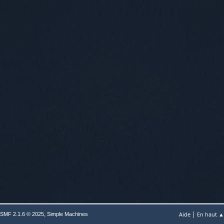
|
,
Aide
En haut ▲
SMF 2.1.6 © 2025
Simple Machines