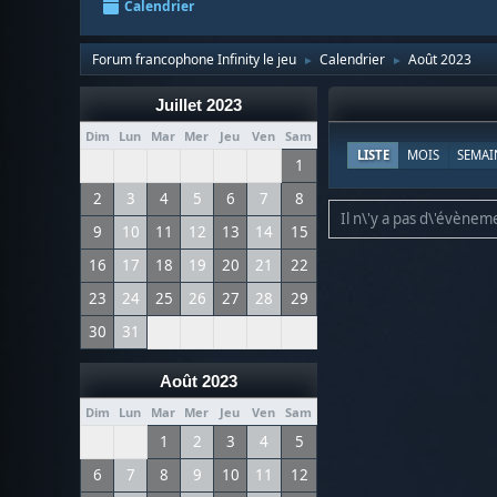
Calendrier
Forum francophone Infinity le jeu
Calendrier
Août 2023
►
►
Juillet 2023
Dim
Lun
Mar
Mer
Jeu
Ven
Sam
LISTE
MOIS
SEMAI
1
2
3
4
5
6
7
8
Il n\'y a pas d\'évèneme
9
10
11
12
13
14
15
16
17
18
19
20
21
22
23
24
25
26
27
28
29
30
31
Août 2023
Dim
Lun
Mar
Mer
Jeu
Ven
Sam
1
2
3
4
5
6
7
8
9
10
11
12