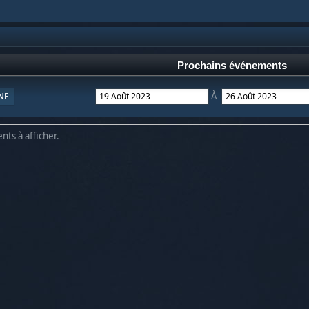
Prochains événements
À
NE
nts à afficher.