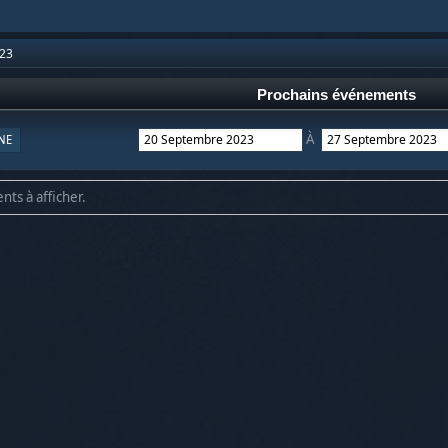
23
Prochains événements
À
NE
nts à afficher.