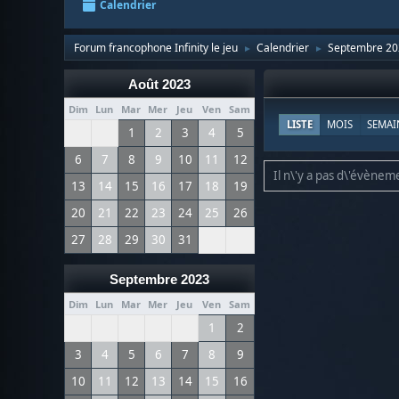
Calendrier
Forum francophone Infinity le jeu
Calendrier
Septembre 20
►
►
Août 2023
Dim
Lun
Mar
Mer
Jeu
Ven
Sam
LISTE
MOIS
SEMAI
1
2
3
4
5
6
7
8
9
10
11
12
Il n\'y a pas d\'évèneme
13
14
15
16
17
18
19
20
21
22
23
24
25
26
27
28
29
30
31
Septembre 2023
Dim
Lun
Mar
Mer
Jeu
Ven
Sam
1
2
3
4
5
6
7
8
9
10
11
12
13
14
15
16