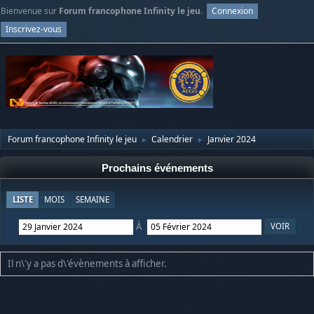
Bienvenue sur
Forum francophone Infinity le jeu
.
Connexion
Inscrivez-vous
Forum francophone Infinity le jeu
Calendrier
Janvier 2024
►
►
Prochains événements
LISTE
MOIS
SEMAINE
À
Il n\'y a pas d\'évènements à afficher.