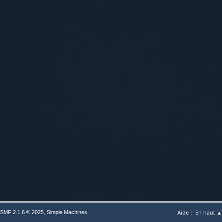
|
,
Aide
En haut ▲
SMF 2.1.6 © 2025
Simple Machines