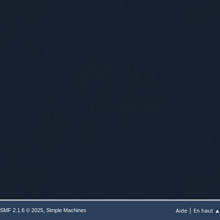
|
,
Aide
En haut ▲
SMF 2.1.6 © 2025
Simple Machines