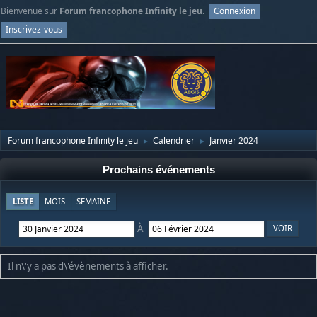
Bienvenue sur
Forum francophone Infinity le jeu
.
Connexion
Inscrivez-vous
Forum francophone Infinity le jeu
Calendrier
Janvier 2024
►
►
Prochains événements
LISTE
MOIS
SEMAINE
À
Il n\'y a pas d\'évènements à afficher.