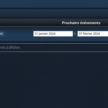
Prochains événements
À
NE
nts à afficher.