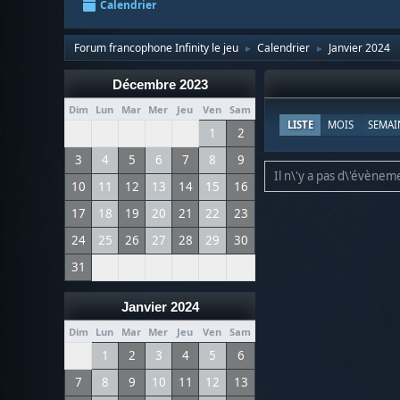
Calendrier
Forum francophone Infinity le jeu
Calendrier
Janvier 2024
►
►
Décembre 2023
Dim
Lun
Mar
Mer
Jeu
Ven
Sam
LISTE
MOIS
SEMAI
1
2
3
4
5
6
7
8
9
Il n\'y a pas d\'évèneme
10
11
12
13
14
15
16
17
18
19
20
21
22
23
24
25
26
27
28
29
30
31
Janvier 2024
Dim
Lun
Mar
Mer
Jeu
Ven
Sam
1
2
3
4
5
6
7
8
9
10
11
12
13