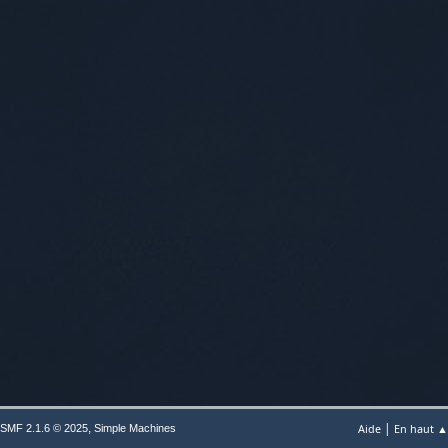
|
,
Aide
En haut ▲
SMF 2.1.6 © 2025
Simple Machines