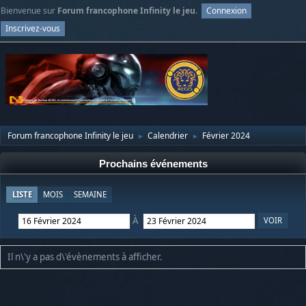
Bienvenue sur
Forum francophone Infinity le jeu
.
Connexion
Inscrivez-vous
Forum francophone Infinity le jeu
Calendrier
Février 2024
►
►
Prochains événements
LISTE
MOIS
SEMAINE
À
Il n\'y a pas d\'évènements à afficher.