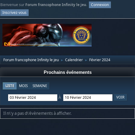
Bienvenue sur
Forum francophone Infinity le jeu
.
Connexion
Inscrivez-vous
Forum francophone Infinity le jeu
Calendrier
Février 2024
►
►
Prochains événements
LISTE
MOIS
SEMAINE
À
Il n\'y a pas d\'évènements à afficher.