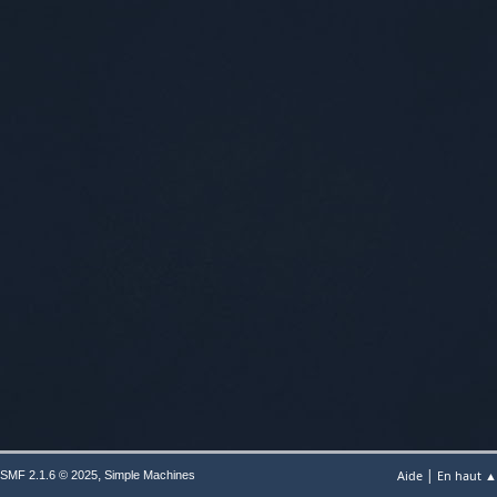
|
,
Aide
En haut ▲
SMF 2.1.6 © 2025
Simple Machines