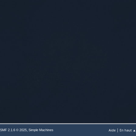
|
,
Aide
En haut ▲
SMF 2.1.6 © 2025
Simple Machines