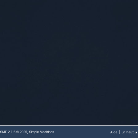
|
,
Aide
En haut ▲
SMF 2.1.6 © 2025
Simple Machines