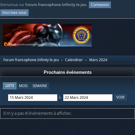
Bienvenue sur
Forum francophone Infinity le jeu
.
Connexion
Inscrivez-vous
Forum francophone Infinity le jeu
Calendrier
Mars 2024
►
►
Prochains événements
LISTE
MOIS
SEMAINE
À
Il n\'y a pas d\'évènements à afficher.