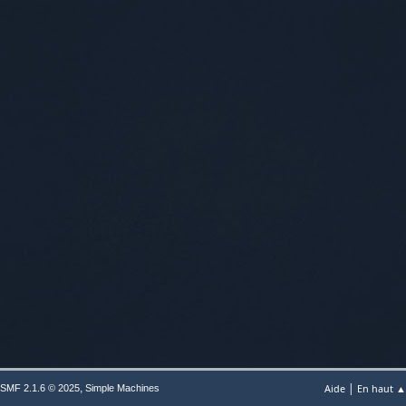
|
,
Aide
En haut ▲
SMF 2.1.6 © 2025
Simple Machines