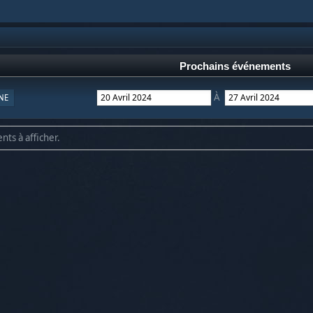
Prochains événements
À
NE
nts à afficher.