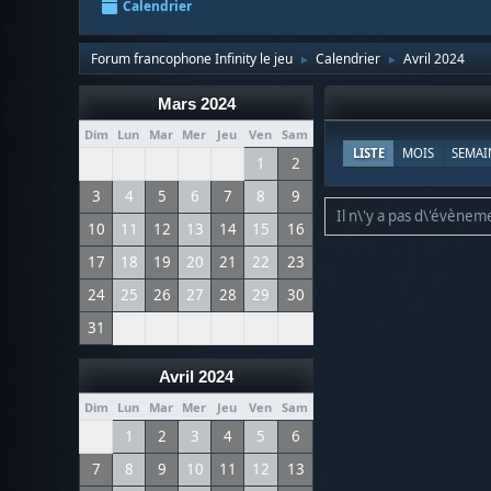
Calendrier
Forum francophone Infinity le jeu
Calendrier
Avril 2024
►
►
Mars 2024
Dim
Lun
Mar
Mer
Jeu
Ven
Sam
LISTE
MOIS
SEMAI
1
2
3
4
5
6
7
8
9
Il n\'y a pas d\'évèneme
10
11
12
13
14
15
16
17
18
19
20
21
22
23
24
25
26
27
28
29
30
31
Avril 2024
Dim
Lun
Mar
Mer
Jeu
Ven
Sam
1
2
3
4
5
6
7
8
9
10
11
12
13