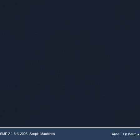
|
,
Aide
En haut ▲
SMF 2.1.6 © 2025
Simple Machines