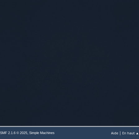
|
,
Aide
En haut ▲
SMF 2.1.6 © 2025
Simple Machines