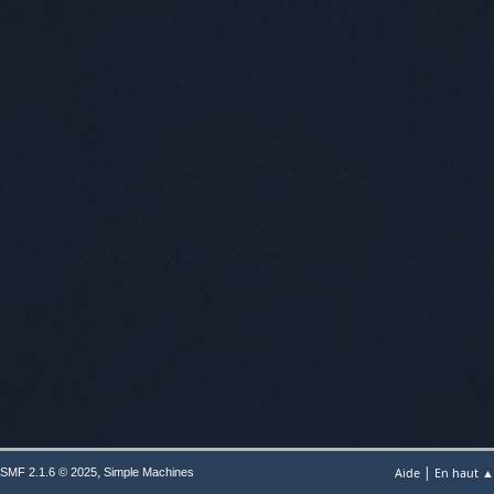
|
,
Aide
En haut ▲
SMF 2.1.6 © 2025
Simple Machines