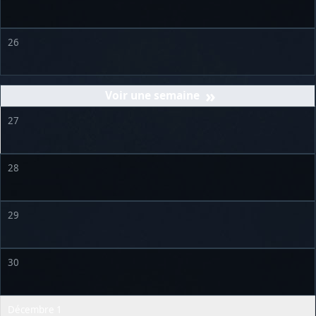
26
»
27
28
29
30
Décembre 1