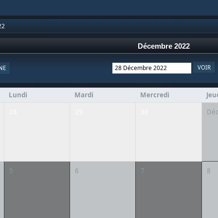
22
Décembre 2022
NE
Lundi
Mardi
Mercredi
Jeu
28
29
30
Dé
5
6
7
8