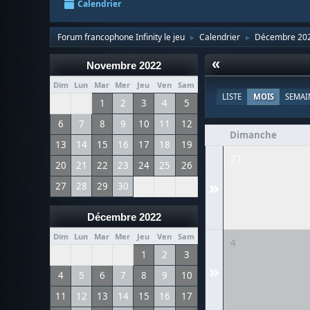
Calendrier
Forum francophone Infinity le jeu
Calendrier
Décembre 20
►
►
«
Novembre 2022
Dim
Lun
Mar
Mer
Jeu
Ven
Sam
LISTE
MOIS
SEMAI
1
2
3
4
5
6
7
8
9
10
11
12
Dimanche
13
14
15
16
17
18
19
27
20
21
22
23
24
25
26
»
27
28
29
30
Décembre 2022
Dim
Lun
Mar
Mer
Jeu
Ven
Sam
4
1
2
3
»
4
5
6
7
8
9
10
11
12
13
14
15
16
17