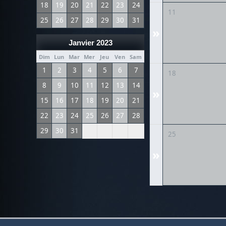
18
19
20
21
22
23
24
11
25
26
27
28
29
30
31
»
Janvier 2023
Dim
Lun
Mar
Mer
Jeu
Ven
Sam
1
2
3
4
5
6
7
18
8
9
10
11
12
13
14
»
15
16
17
18
19
20
21
22
23
24
25
26
27
28
29
30
31
25
»