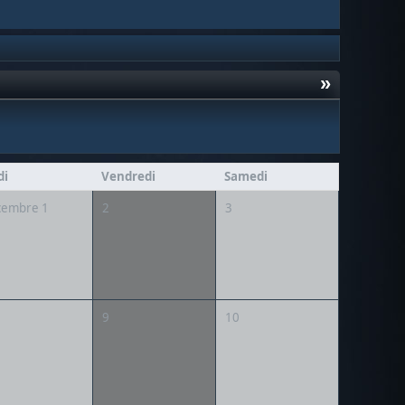
»
di
Vendredi
Samedi
cembre 1
2
3
9
10