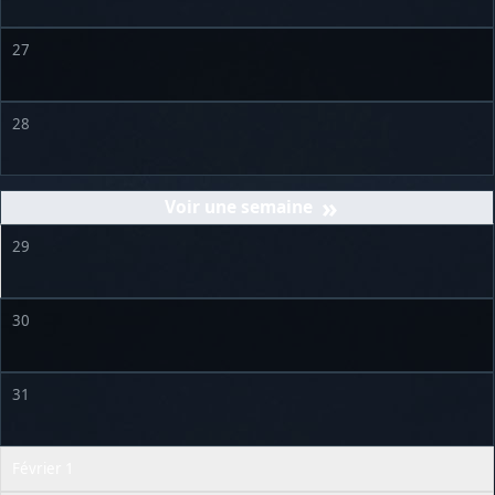
27
28
»
29
30
31
Février 1