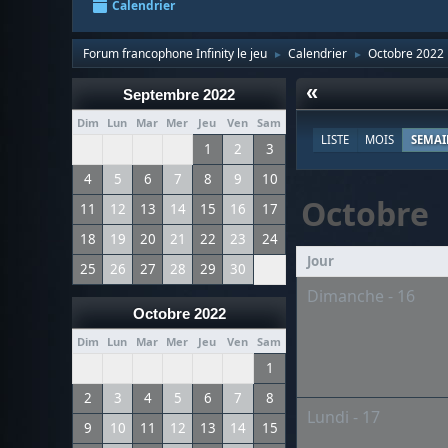
Calendrier
Forum francophone Infinity le jeu
Calendrier
Octobre 2022
►
►
«
Septembre 2022
Dim
Lun
Mar
Mer
Jeu
Ven
Sam
LISTE
MOIS
SEMAI
1
2
3
4
5
6
7
8
9
10
Octobre
11
12
13
14
15
16
17
18
19
20
21
22
23
24
Jour
25
26
27
28
29
30
Dimanche - 16
Octobre 2022
Dim
Lun
Mar
Mer
Jeu
Ven
Sam
1
2
3
4
5
6
7
8
Lundi - 17
9
10
11
12
13
14
15