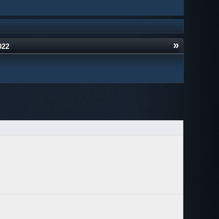
»
022