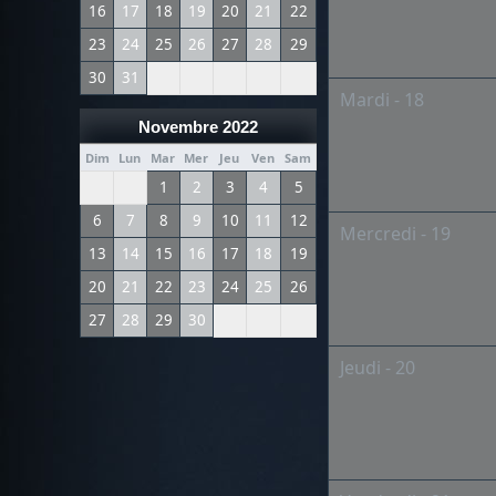
16
17
18
19
20
21
22
23
24
25
26
27
28
29
30
31
Mardi - 18
Novembre 2022
Dim
Lun
Mar
Mer
Jeu
Ven
Sam
1
2
3
4
5
6
7
8
9
10
11
12
Mercredi - 19
13
14
15
16
17
18
19
20
21
22
23
24
25
26
27
28
29
30
Jeudi - 20