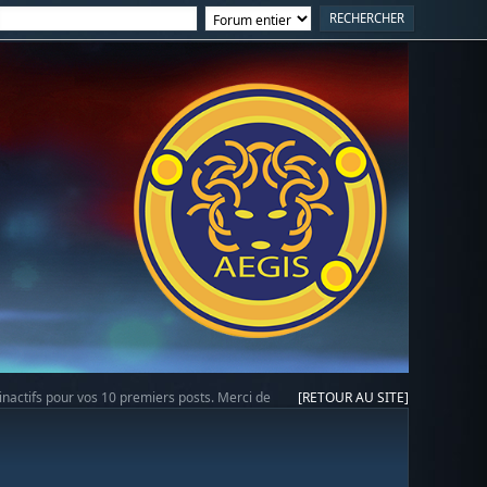
 inactifs pour vos 10 premiers posts. Merci de
[RETOUR AU SITE]