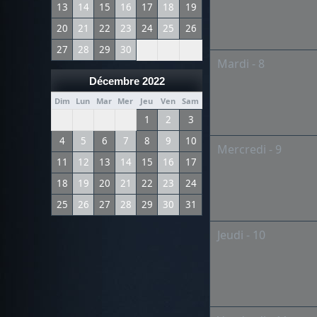
13
14
15
16
17
18
19
20
21
22
23
24
25
26
27
28
29
30
Mardi - 8
Décembre 2022
Dim
Lun
Mar
Mer
Jeu
Ven
Sam
1
2
3
4
5
6
7
8
9
10
Mercredi - 9
11
12
13
14
15
16
17
18
19
20
21
22
23
24
25
26
27
28
29
30
31
Jeudi - 10