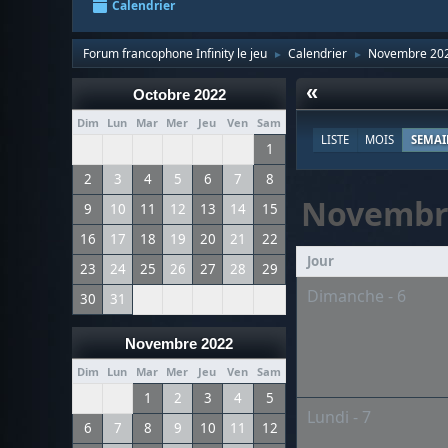
Calendrier
Forum francophone Infinity le jeu
Calendrier
Novembre 20
►
►
«
Octobre 2022
Dim
Lun
Mar
Mer
Jeu
Ven
Sam
LISTE
MOIS
SEMAI
1
2
3
4
5
6
7
8
Novembr
9
10
11
12
13
14
15
16
17
18
19
20
21
22
Jour
23
24
25
26
27
28
29
Dimanche - 6
30
31
Novembre 2022
Dim
Lun
Mar
Mer
Jeu
Ven
Sam
1
2
3
4
5
Lundi - 7
6
7
8
9
10
11
12