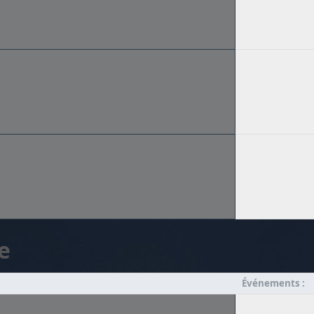
e
Événements :