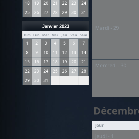
18
19
20
21
22
23
24
25
26
27
28
29
30
31
Janvier 2023
Mardi - 29
Dim
Lun
Mar
Mer
Jeu
Ven
Sam
1
2
3
4
5
6
7
8
9
10
11
12
13
14
15
16
17
18
19
20
21
Mercredi - 30
22
23
24
25
26
27
28
29
30
31
Décembr
Jour
Jeudi - 1