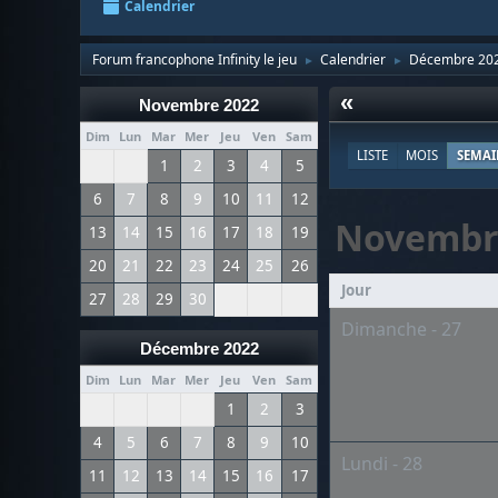
Calendrier
Forum francophone Infinity le jeu
Calendrier
Décembre 20
►
►
«
Novembre 2022
Dim
Lun
Mar
Mer
Jeu
Ven
Sam
LISTE
MOIS
SEMAI
1
2
3
4
5
6
7
8
9
10
11
12
Novembr
13
14
15
16
17
18
19
20
21
22
23
24
25
26
Jour
27
28
29
30
Dimanche - 27
Décembre 2022
Dim
Lun
Mar
Mer
Jeu
Ven
Sam
1
2
3
4
5
6
7
8
9
10
Lundi - 28
11
12
13
14
15
16
17