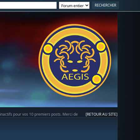
 inactifs pour vos 10 premiers posts. Merci de
[RETOUR AU SITE]