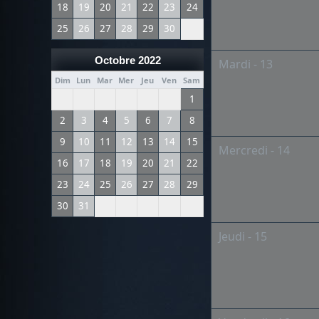
18
19
20
21
22
23
24
25
26
27
28
29
30
Octobre 2022
Mardi - 13
Dim
Lun
Mar
Mer
Jeu
Ven
Sam
1
2
3
4
5
6
7
8
9
10
11
12
13
14
15
Mercredi - 14
16
17
18
19
20
21
22
23
24
25
26
27
28
29
30
31
Jeudi - 15