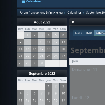
Calendrier
Forum francophone Infinity le jeu
Calendrier
Septembre 20
►
►
«
Août 2022
Dim
Lun
Mar
Mer
Jeu
Ven
Sam
LISTE
MOIS
SEMAI
1
2
3
4
5
6
7
8
9
10
11
12
13
Septemb
14
15
16
17
18
19
20
21
22
23
24
25
26
27
Jour
28
29
30
31
Dimanche - 11
Septembre 2022
Dim
Lun
Mar
Mer
Jeu
Ven
Sam
1
2
3
4
5
6
7
8
9
10
Lundi - 12
11
12
13
14
15
16
17