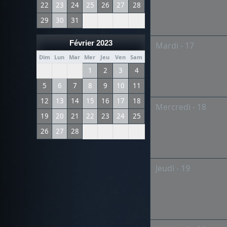
22
23
24
25
26
27
28
29
30
31
Février 2023
Mardi - 17
Dim
Lun
Mar
Mer
Jeu
Ven
Sam
1
2
3
4
5
6
7
8
9
10
11
12
13
14
15
16
17
18
Mercredi - 18
19
20
21
22
23
24
25
26
27
28
Jeudi - 19