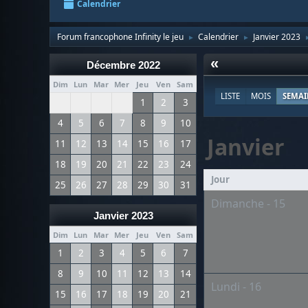
Calendrier
Forum francophone Infinity le jeu
Calendrier
Janvier 2023
►
►
«
Décembre 2022
Dim
Lun
Mar
Mer
Jeu
Ven
Sam
LISTE
MOIS
SEMAI
1
2
3
4
5
6
7
8
9
10
Janvier
11
12
13
14
15
16
17
18
19
20
21
22
23
24
Jour
25
26
27
28
29
30
31
Dimanche - 15
Janvier 2023
Dim
Lun
Mar
Mer
Jeu
Ven
Sam
1
2
3
4
5
6
7
8
9
10
11
12
13
14
Lundi - 16
15
16
17
18
19
20
21