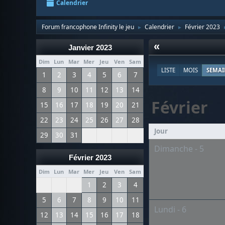
Calendrier
Forum francophone Infinity le jeu
Calendrier
Février 2023
►
►
«
Janvier 2023
Dim
Lun
Mar
Mer
Jeu
Ven
Sam
LISTE
MOIS
SEMAI
1
2
3
4
5
6
7
8
9
10
11
12
13
14
Février
15
16
17
18
19
20
21
22
23
24
25
26
27
28
Jour
29
30
31
Dimanche - 5
Février 2023
Dim
Lun
Mar
Mer
Jeu
Ven
Sam
1
2
3
4
5
6
7
8
9
10
11
Lundi - 6
12
13
14
15
16
17
18