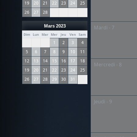
19
20
21
22
23
24
25
26
27
28
Mars 2023
Mardi - 7
Dim
Lun
Mar
Mer
Jeu
Ven
Sam
1
2
3
4
5
6
7
8
9
10
11
12
13
14
15
16
17
18
Mercredi - 8
19
20
21
22
23
24
25
26
27
28
29
30
31
Jeudi - 9