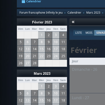
Calendrier
Forum francophone Infinity le jeu
Calendrier
Mars 2023
►
►
►
«
Février 2023
Dim
Lun
Mar
Mer
Jeu
Ven
Sam
LISTE
MOIS
SEMAI
1
2
3
4
5
6
7
8
9
10
11
Février
12
13
14
15
16
17
18
19
20
21
22
23
24
25
Jour
26
27
28
Dimanche - 26
Mars 2023
Dim
Lun
Mar
Mer
Jeu
Ven
Sam
1
2
3
4
5
6
7
8
9
10
11
Lundi - 27
12
13
14
15
16
17
18