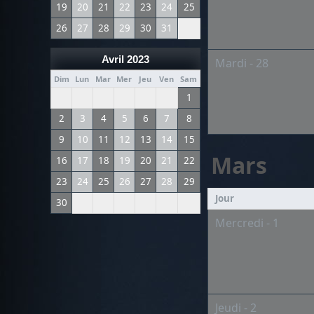
19
20
21
22
23
24
25
26
27
28
29
30
31
Avril 2023
Mardi - 28
Dim
Lun
Mar
Mer
Jeu
Ven
Sam
1
2
3
4
5
6
7
8
9
10
11
12
13
14
15
Mars
16
17
18
19
20
21
22
23
24
25
26
27
28
29
Jour
30
Mercredi - 1
Jeudi - 2