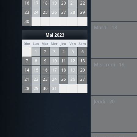
16
17
18
19
20
21
22
23
24
25
26
27
28
29
30
Mardi - 18
Mai 2023
Dim
Lun
Mar
Mer
Jeu
Ven
Sam
1
2
3
4
5
6
7
8
9
10
11
12
13
Mercredi - 19
14
15
16
17
18
19
20
21
22
23
24
25
26
27
28
29
30
31
Jeudi - 20