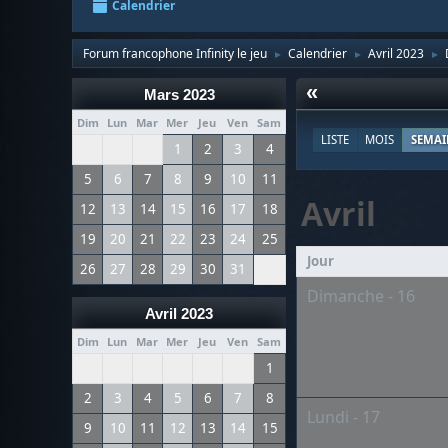
Calendrier
Forum francophone Infinity le jeu
Calendrier
Avril 2023
►
►
►
«
Mars 2023
Dim
Lun
Mar
Mer
Jeu
Ven
Sam
LISTE
MOIS
SEMAI
1
2
3
4
5
6
7
8
9
10
11
Avril
12
13
14
15
16
17
18
19
20
21
22
23
24
25
Jour
26
27
28
29
30
31
Dimanche - 16
Avril 2023
Dim
Lun
Mar
Mer
Jeu
Ven
Sam
1
2
3
4
5
6
7
8
Lundi - 17
9
10
11
12
13
14
15