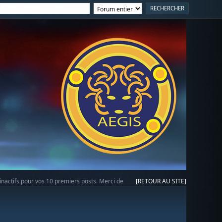
 inactifs pour vos 10 premiers posts. Merci de
[RETOUR AU SITE]