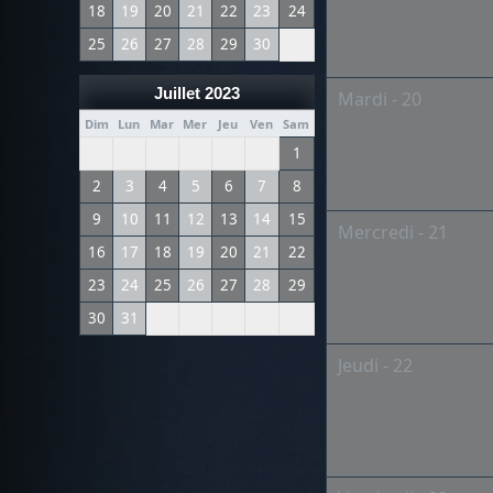
18
19
20
21
22
23
24
25
26
27
28
29
30
Juillet 2023
Mardi - 20
Dim
Lun
Mar
Mer
Jeu
Ven
Sam
1
2
3
4
5
6
7
8
9
10
11
12
13
14
15
Mercredi - 21
16
17
18
19
20
21
22
23
24
25
26
27
28
29
30
31
Jeudi - 22