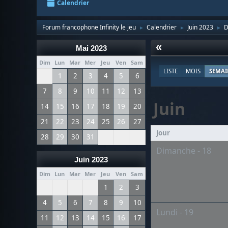
Calendrier
Forum francophone Infinity le jeu
Calendrier
Juin 2023
D
►
►
►
«
Mai 2023
Dim
Lun
Mar
Mer
Jeu
Ven
Sam
LISTE
MOIS
SEMAI
1
2
3
4
5
6
7
8
9
10
11
12
13
Juin
14
15
16
17
18
19
20
21
22
23
24
25
26
27
Jour
28
29
30
31
Dimanche - 18
Juin 2023
Dim
Lun
Mar
Mer
Jeu
Ven
Sam
1
2
3
4
5
6
7
8
9
10
Lundi - 19
11
12
13
14
15
16
17