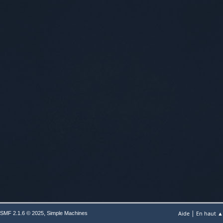
|
,
Aide
En haut ▲
SMF 2.1.6 © 2025
Simple Machines