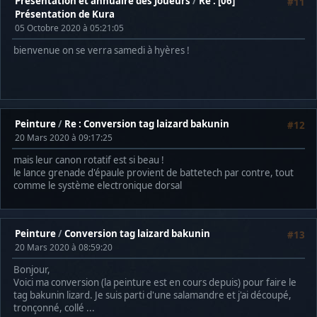
Présentation et annuaire des Joueurs
/
Re : [06]
#11
Présentation de Kura
05 Octobre 2020 à 05:21:05
bienvenue on se verra samedi à hyères !
Peinture
/
Re : Conversion tag laizard bakunin
#12
20 Mars 2020 à 09:17:25
mais leur canon rotatif est si beau !
le lance grenade d'épaule provient de battetech par contre, tout
comme le système electronique dorsal
Peinture
/
Conversion tag laizard bakunin
#13
20 Mars 2020 à 08:59:20
Bonjour,
Voici ma conversion (la peinture est en cours depuis) pour faire le
tag bakunin lizard. Je suis parti d'une salamandre et j'ai découpé,
tronçonné, collé ...