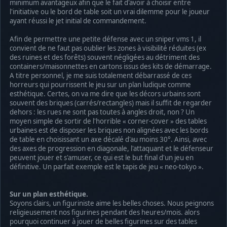
minimum avantageux afin que le fait d'avoir à choisir entre
l'initiative ou le bord de table soit un vrai dilemme pour le joueur
ayant réussi le jet initial de commandement.
Afin de permettre une petite défense avec un sniper vms 1, il
convient de ne faut pas oublier les zones à visibilité réduites (ex
des ruines et des forêts) souvent négligées au détriment des
containers/maisonnettes en cartons issus des kits de démarrage.
A titre personnel, je me suis totalement débarrassé de ces
horreurs qui pourrissent le jeu sur un plan ludique comme
esthétique. Certes, on va me dire que les décors urbains sont
souvent des briques (carrés/rectangles) mais il suffit de regarder
dehors : les rues ne sont pas toutes à angles droit, non ? Un
moyen simple de sortir de l'horrible « corner-cover » des tables
urbaines est de disposer les briques non alignées avec les bords
de table en choisissant un axe décalé d'au moins 30°. Ainsi, avec
des axes de progression en diagonale, l'attaquant et le défenseur
peuvent jouer et s'amuser, ce qui est le but final d'un jeu en
définitive. Un parfait exemple est le tapis de jeu « neo-tokyo ».
Sur un plan esthétique.
Soyons clairs, un figuriniste aime les belles choses. Nous peignons
religieusement nos figurines pendant des heures/mois. alors
pourquoi continuer à jouer de belles figurines sur des tables