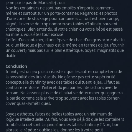
je ne parle pas de Marseille) : oui !
Non les containers ne sont pas empilés n'importe comment,
même et surtout sur un porte-container. Regardez les photos
d'une zone de stockage pour containers ... tout est bien rangé,
aligné, l'inverse de trop nombreuses tables d'Infinity, souvent
chaotiques. Bien entendu, si votre chien ou votre bébé est passé
au milieu, vous êtes tout excusé.
L'effet d'un container, d'une épave de char, d'un gros arbre abattu
ou d'un kiosque à journaux est le même en termes de jeu (fournir
un couvert) mais pas sur le plan esthétique. Soyez imaginatifs que
diable !
Conclusion
Infinity est un jeu plus « réaliste » que les autres compte-tenu de
la possibilité des tirs réactifs. Ne gâchez pas cette supériorité
conceptuelle d'Infinity avec des tables qui tuent le jeu. Il faut au
contraire renforcer l'intérêt du jeu par les interactions avec le
terrain. Ne laissons plus le dé d'initiative déterminer qui gagnera
la partie comme cela arrive trop souvent avec les tables corner-
cover quasi-symétriques.
Soyez esthètes, faites de belles tables avec un minimum de
logique intellectuelle. Au fait, vous ai-je déjà dit que les containers
tombés du ciel sont la gangrène des tables d'infinity ? Non, bon
alors je le répète : oubliez-les, donnez les à votre petit