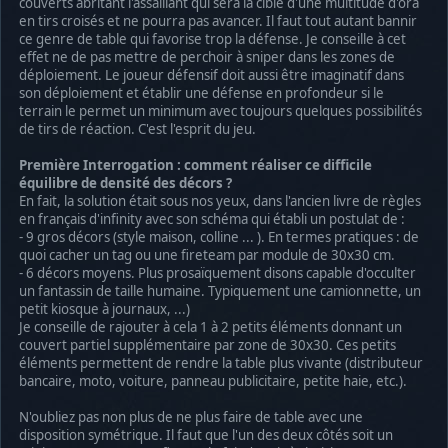
couverts abritant l'assaillant qui sera la cible d'une multitude d'ora
en tirs croisés et ne pourra pas avancer. Il faut tout autant bannir
ce genre de table qui favorise trop la défense. Je conseille à cet
effet ne de pas mettre de perchoir à sniper dans les zones de
déploiement. Le joueur défensif doit aussi être imaginatif dans
son déploiement et établir une défense en profondeur si le
terrain le permet un minimum avec toujours quelques possibilités
de tirs de réaction. C'est l'esprit du jeu.
Première Interrogation : comment réaliser ce difficile
équilibre de densité des décors ?
En fait, la solution était sous nos yeux, dans l'ancien livre de règles
en français d'infinity avec son schéma qui établi un postulat de :
- 9 gros décors (style maison, colline ... ). En termes pratiques : de
quoi cacher un tag ou une fireteam par module de 30x30 cm.
- 6 décors moyens. Plus prosaïquement disons capable d'occulter
un fantassin de taille humaine. Typiquement une camionnette, un
petit kiosque à journaux, ...)
Je conseille de rajouter à cela 1 à 2 petits éléments donnant un
couvert partiel supplémentaire par zone de 30x30. Ces petits
éléments permettent de rendre la table plus vivante (distributeur
bancaire, moto, voiture, panneau publicitaire, petite haie, etc.).
N'oubliez pas non plus de ne plus faire de table avec une
disposition symétrique. Il faut que l'un des deux côtés soit un