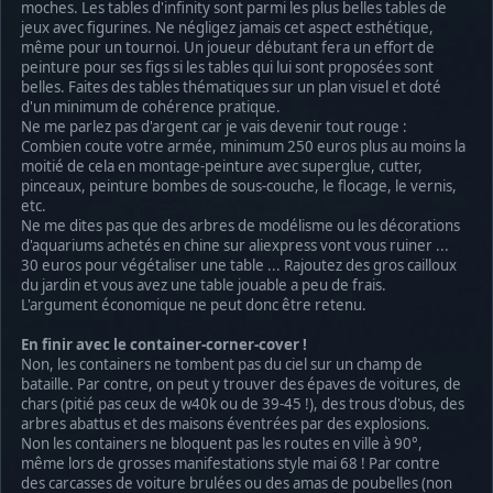
moches. Les tables d'infinity sont parmi les plus belles tables de
jeux avec figurines. Ne négligez jamais cet aspect esthétique,
même pour un tournoi. Un joueur débutant fera un effort de
peinture pour ses figs si les tables qui lui sont proposées sont
belles. Faites des tables thématiques sur un plan visuel et doté
d'un minimum de cohérence pratique.
Ne me parlez pas d'argent car je vais devenir tout rouge :
Combien coute votre armée, minimum 250 euros plus au moins la
moitié de cela en montage-peinture avec superglue, cutter,
pinceaux, peinture bombes de sous-couche, le flocage, le vernis,
etc.
Ne me dites pas que des arbres de modélisme ou les décorations
d'aquariums achetés en chine sur aliexpress vont vous ruiner ...
30 euros pour végétaliser une table ... Rajoutez des gros cailloux
du jardin et vous avez une table jouable a peu de frais.
L'argument économique ne peut donc être retenu.
En finir avec le container-corner-cover !
Non, les containers ne tombent pas du ciel sur un champ de
bataille. Par contre, on peut y trouver des épaves de voitures, de
chars (pitié pas ceux de w40k ou de 39-45 !), des trous d'obus, des
arbres abattus et des maisons éventrées par des explosions.
Non les containers ne bloquent pas les routes en ville à 90°,
même lors de grosses manifestations style mai 68 ! Par contre
des carcasses de voiture brulées ou des amas de poubelles (non