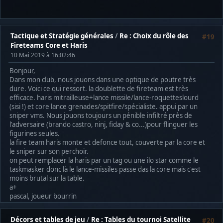
Tactique et Stratégie générales
/
Re : Choix du rôle des
#19
Fireteams Core et Haris
10 Mai 2019 à 16:02:46
Bonjour,
Dans mon club, nous jouons dans une optique de poutre très
dure. Voici ce qui ressort. la doublette de fireteam est très
efficace. haris mitrailleuse+lance missile/lance-roquetteslourd
(sisi !) et core lance grenades/spitfire/spécialiste. appui par un
sniper vms. Nous jouons toujours un pénible infiltré près de
l'adversaire (brando castro, ninj, fiday & co...)pour flinguer les
figurines seules.
la fire team haris monte et defonce tout, couverte par la core et
le sniper sur son perchoir.
on peut remplacer la haris par un tag ou une ilo star comme le
taskmasker donc là le lance-missiles passe das la core mais c'est
moins brutal sur la table.
a+
pascal, joueur bourrin
Décors et tables de jeu
/
Re : Tables du tournoi Satellite
#20