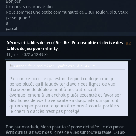
Bonjour,
Un nouveau varois, enfin !
Nous sommes une petite communauté de 3 sur Toulon, si tu veux
passer jouer!
a+
pascal
Décors et tables de jeu
/
Re : Re : Foulosophie et dérive des
#2
tables de jeu pour infinity
11 Juillet 2022 à 12:49:32
Citation de: marduck le 11 Juillet 2022 à 12:41:58
Par contre pour ce qui est de l'équilibre du jeu moi je
pense plutôt qu'il faut éviter d'avoir des lignes de vue
d'une zone de déploiement à une autre sauf
éventuellement à un endroit plutôt excentré et favoriser
des lignes de vue traversante en diagonale qui qui font
qu'un sniper pourra toujours être pris à courte portée si
le chemin d'accès n'est pas protégé.
Bonjour marduck, Merci pour ta réponse détaillée. Je n'ai jamais
écrit qu'il fallait avoir des lignes de vues sur toute la table. Ou as-