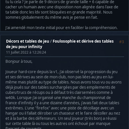
tu lu cela ? Je parle de 9 décors de grande taille + 6 capable de
cacher un humain avec une disposition non alignée dans l'axe de
ta table donc les ldv sont bloquées en grande majorité. Nous
sommes globalement du même avis je pense en fait.
J'ai amendé mon texte initial pour en faciliter la compréhension.
Décors et tables de jeu
/
Foulosophie et dérive des tables
#3
de jeu pour infinity
11 Juillet 2022 à 12:26:24
Bonjour à tous,
Joueur hard-core depuis la v1, j'ai observé la progression du jeu
et ses dérives au sein de mon club, non pas liées au jeu en lui-
même mais plutôt au type de tables. Nous avons tous vu ou avons
déjà joués sur des tables surchargées par des empilements de
cubes/trucs de récups ou à défaut très clairsemées comme à
w40k. Lorsque j'ai organisé une manche du championnat de
france d'infinity il y a une dizaine d'années, j'avais fait deux tables
extrêmes. L'une "firefox" avec une piste de décollage avec un
hangar ou il fallait dérober un chasseur et le faire décoller au nez
et à la barbe des défenseurs. Un seul joueur (très bon) a réussi
sur cette table là ou tous les autres ont échoué par manque
flagrant de couverts.