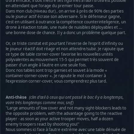
d'ora efficace, il doit mettre ses figurines à l'abri si cea est possible
en attendant que l'orage du premier tour passe.
Dans mon club (niveau dur) , on arrive à près de 90% des parties
ou le joueur actif écrase son adversaire. Si le défenseur gagne,
c'est en utilisant à outrance la compétence counterinteligence, un
drone à réaction totale, une nuée de nuisibles déployables et ...
une bonne dose de chance. Il y a donc un problème quelque part.
Or, ce triste constat est pourtant l'inverse de l'esprit d'infinity ou
le joueur réactif doit réagir et non attendre/subir. Je rajoute que
ce type de table corner-cover favorise les nouvelles unités
polyvalentes au mouvement 15-5 qui permet très souvent de
passer d'un angle à l'autre en une seule fois.
Donc nos tables sont trop garnies et souvet à la mode «
container-corner-cover ». Je rajoute le mot container à
l'expression corner-cover, vous comprendrez plus tard.
Anti-thèse
(clin d'œil à ceux qui ont passé le bac il y a longtemps,
voire très longtemps comme moi, snif)
"Large amounts of low cover and not many sight-blockers leads to
the opposite problem, with the advantage going to the reactive
player - as soon as your active trooper moves, half a dozen
enemy troopers react by shooting you!"
Nous sommes ici face à l'autre extrème avec une table dénuée de