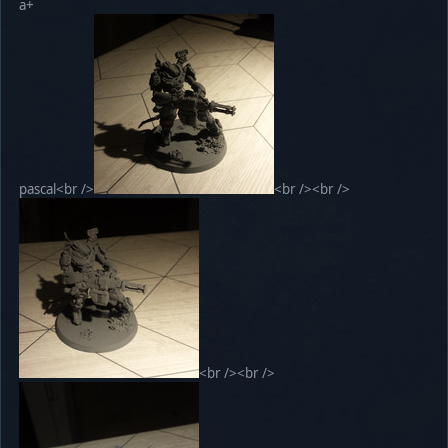
a+
pascal<br />
<br /><br />
<br /><br />