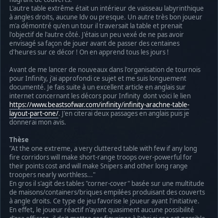
L'autre table extrême était un intérieur de vaisseau labyrinthique
à angles droits, aucune ldv ou presque. Un autre très bon joueur
m'a démontré qu'en un tour il traversait la table et prenait
l'objectif de l'autre côté. J'étais un peu vexé de ne pas avoir
envisagé sa façon de jouer avant de passer des centaines
d'heures sur ce décor ! On en apprend tous les jours !
Avant de me lancer de nouveaux dans l'organisation de tournois
pour Infinity, j'ai approfondi ce sujet et me suis longuement
documenté. Je fais suite à un excellent article en anglais sur
internet concernant les décors pour Infinity dont voici le lien
https://www.beastsofwar.com/infinity/infinity-arachne-table-
layout-part-one/
. J'en citerai deux passages en anglais puis je
donnerai mon avis.
Thèse
"At the one extreme, a very cluttered table with few if any long
fire corridors will make short-range troops over-powerful for
their points cost and will make Snipers and other long range
troopers nearly worthless..."
En gros il s'agit des tables "corner-cover" basée sur une multitude
de maisons/containers/briques empilées produisant des couverts
à angle droits. Ce type de jeu favorise le joueur ayant l'initiative.
En effet, le joueur réactif n'ayant quasiment aucune possibilité