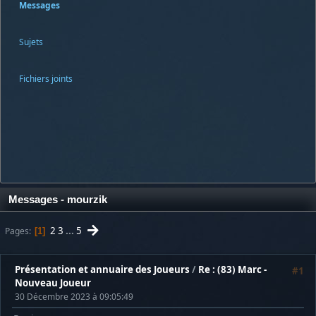
Messages
Sujets
Fichiers joints
Messages - mourzik
2
3
...
5
Pages
1
Présentation et annuaire des Joueurs
/
Re : (83) Marc -
#1
Nouveau Joueur
30 Décembre 2023 à 09:05:49