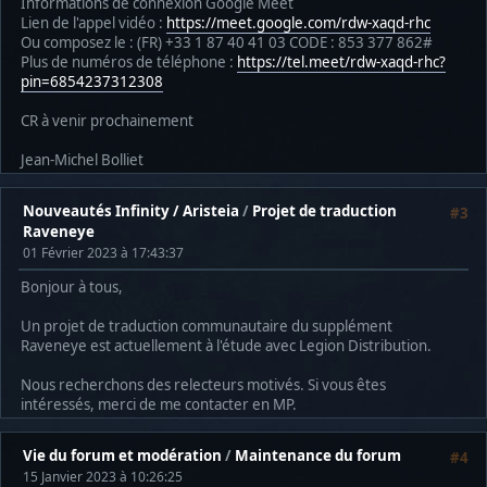
Informations de connexion Google Meet
Lien de l'appel vidéo :
https://meet.google.com/rdw-xaqd-rhc
Ou composez le : ‪(FR) +33 1 87 40 41 03‬ CODE : ‪853 377 862‬#
Plus de numéros de téléphone :
https://tel.meet/rdw-xaqd-rhc?
pin=6854237312308
CR à venir prochainement
Jean-Michel Bolliet
Nouveautés Infinity / Aristeia
/
Projet de traduction
#3
Raveneye
01 Février 2023 à 17:43:37
Bonjour à tous,
Un projet de traduction communautaire du supplément
Raveneye est actuellement à l'étude avec Legion Distribution.
Nous recherchons des relecteurs motivés. Si vous êtes
intéressés, merci de me contacter en MP.
Vie du forum et modération
/
Maintenance du forum
#4
15 Janvier 2023 à 10:26:25