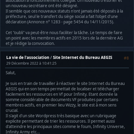
association à fonctionnement collégial. Un nouveau trésorier et
un nouveau secrétaire ont été désigné.
Il semble que ces nouveaux statuts n'ont jamais été déposés à la
préfecture, seul le transfert du siège social a fait l'objet d'une
déclaration (Annonce n° 1283 - page 5454 du 14/11/2015).
Cet "oubli" va peut-être nous faciliter la tâche. Le temps de faire
un point avec les membres actifs en 2015 lors de la dernière AG
et je rédige la convocation.
La vie de l'association
/
Site Internet du Bureau AEGIS
#8
29 Décembre 2022 à 10:41:25
Salut,
Je suis en train de travailler à réactiver le site Internet du Bureau
AEGIS qui en son temps permettait de localiser et télécharger
facilement les ressources en Vf pour Infinity. Etant donnée la
somme considérable de documents VF produites par certains
membres actifs, en premier lieu Wizzy, le site est à mon sens
crucial.
Il s'agit d'un site Wordpress très basique avec un rubriquage
explicite permettant de trier les ressources. Il permet aussi
d'atteindre les principaux sites comme le foum, Infinity Universe,
Infinity Army etc...