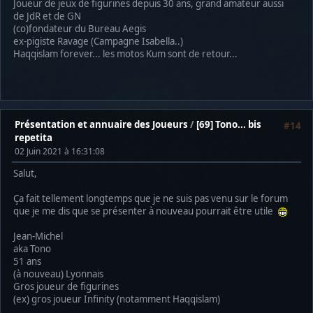
Joueur de jeux de figurines depuis 30 ans, grand amateur aussi
de JdR et de GN
(co)fondateur du Bureau Aegis
ex-pigiste Ravage (Campagne Isabella..)
Haqqislam forever... les motos Kum sont de retour...
Présentation et annuaire des Joueurs
/
[69] Tono... bis
#14
repetita
02 Juin 2021 à 16:31:08
Salut,
Ça fait tellement longtemps que je ne suis pas venu sur le forum
que je me dis que se présenter à nouveau pourrait être utile
Jean-Michel
aka Tono
51 ans
(à nouveau) Lyonnais
Gros joueur de figurines
(ex) gros joueur Infinity (notamment Haqqislam)