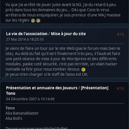
Vu que j'ai arrêté de jouer juste avant la N3, j'ai du retard à peu
près dans tous les domaines du jeu... Dès que Coco le virus
arrêtera de nous enquiquiner, je suis preneur d'une MAJ massive
sur les règles
La vie de l'association
/
Mise à jour du site
#15
27 Mai 2014 à 18:25:10
Je viens de faire un tour sur le site Web (pas le forum mais bien le
site). Au delà du fait qu'il sert finalement très peu, il faudrait faire
une petit séance de mise à jour de Wordpress et des différents
modules. paske coté sécurité, c'est pas terrible, un vilain hacker
nomade va finir pour nous tomber dessus
Je peux m'en charger si le staff de l'asso est OK.
Présentation et annuaire des Joueurs
/
[Présentation]
#16
Tono
04 Décembre 2007 à 10:14:49
Tono
Aka BananaMaster
Aka Boll's
De son vrai nom Jean-Michel Bolliet