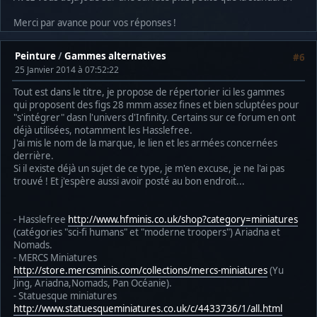
Merci par avance pour vos réponses !
Peinture
/
Gammes alternatives
#6
25 Janvier 2014 à 07:52:22
Tout est dans le titre, je propose de répertorier ici les gammes
qui proposent des figs 28 mmm assez fines et bien scluptées pour
"s'intégrer" dasn l'univers d'Infinity. Certains sur ce forum en ont
déjà utilisées, notamment les Hasslefree.
J'ai mis le nom de la marque, le lien et les armées concernées
derrière.
Si il existe déjà un sujet de ce type, je m'en excuse, je ne l'ai pas
trouvé ! Et j'espère aussi avoir posté au bon endroit...
- Hasslefree
http://www.hfminis.co.uk/shop?category=miniatures
(catégories "sci-fi humans" et "moderne troopers") Ariadna et
Nomads.
- MERCS Miniatures
http://store.mercsminis.com/collections/mercs-miniatures
(Yu
Jing, Ariadna,Nomads, Pan Océanie).
- Statuesque miniatures
http://www.statuesqueminiatures.co.uk/c/4433736/1/all.html