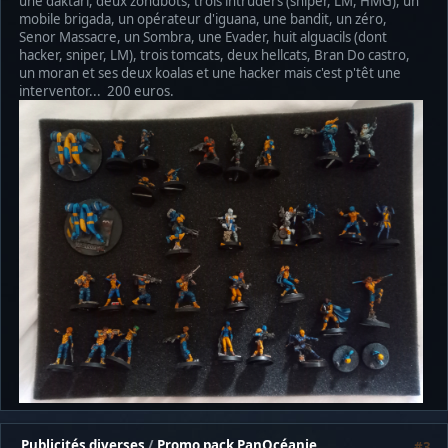
une daktari, deux zondbots, trois intruders (sniper, LM, HMG), un
mobile brigada, un opérateur d'iguana, une bandit, un zéro,
Senor Massacre, un Sombra, une Evader, huit alguacils (dont
hacker, sniper, LM), trois tomcats, deux hellcats, Bran Do castro,
un moran et ses deux koalas et une hacker mais c'est p'têt une
interventor... 200 euros.
Publicités diverses
/
Promo pack PanOcéanie
#3