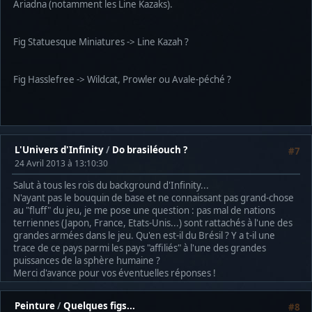
Ariadna (notamment les Line Kazaks).
Fig Statuesque Miniatures -> Line Kazah ?
Fig Hasslefree -> Wildcat, Prowler ou Avale-péché ?
L'Univers d'Infinity
/
Do brasiléouch ?
#7
24 Avril 2013 à 13:10:30
Salut à tous les rois du background d'Infinity...
N'ayant pas le bouquin de base et ne connaissant pas grand-chose
au "fluff" du jeu, je me pose une question : pas mal de nations
terriennes (Japon, France, Etats-Unis...) sont rattachés à l'une des
grandes armées dans le jeu. Qu'en est-il du Brésil ? Y a t-il une
trace de ce pays parmi les pays "affiliés" à l'une des grandes
puissances de la sphère humaine ?
Merci d'avance pour vos éventuelles réponses !
Peinture
/
Quelques figs...
#8