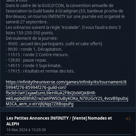
Salut à tous.
Dans le cadre de la GUILD'CON, la convention annuelle de
l'association la Guild basée à Gradignan (33, banlieue proche de
Bordeaux), un tournoi INFINITY sur une journée est organisé le
samedi 27 septembre.
Les scénarios suivent la règle "escalade". Il vous faudra donc 3
listes 150-250-350 points.
Déroulement de la journée:
- 9h00 : accueil des participants. (café et cake offert)
- 9h30 : ronde 1, Décapitation.
- 11h15 : ronde 2 Contre-mesure.
- 13h30 : pause repas.
- 14h15 : ronde 3 Suprématie.
- 17h15 : résultats et remise des lots.
https://infinitytheuniverse.com/games/infinity/its/tournament/8
5994f276-85994f276-guild-con?
fbclid=IwY2xjawEumL9leHRuA2FlbQIxMQABHR-
wklLwpbdEBhRZrw2wXPWSOuByKOKa_N70UGcY2S_4vcvB9pu0xj
M3CA_aem_x-xtrVjKJNpJ7ZltBopuPg
Les Petites Annonces INFINITY
/
[Vente] Nomades et
#2
ALEPH
10 Mai 2024 à 15:29:39