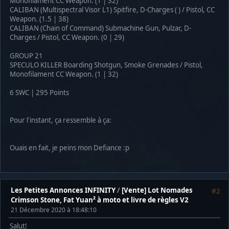
Monofilament CC Weapon. (1 | 32)
CALIBAN (Multispectral Visor L1) Spitfire, D-Charges ( ) / Pistol, CC
Weapon. (1.5 | 38)
CALIBAN (Chain of Command) Submachine Gun, Pulzar, D-
Charges / Pistol, CC Weapon. (0 | 29)
GROUP 21
SPECULO KILLER Boarding Shotgun, Smoke Grenades / Pistol,
Monofilament CC Weapon. (1 | 32)
6 SWC | 295 Points
Pour l'instant, ça ressemble à ça:
Ouais en fait, je peins mon Defiance :p
Les Petites Annonces INFINITY
/
[Vente] Lot Nomades
#2
Crimson Stone, Fat Yuan² à moto et livre de règles V2
21 Décembre 2020 à 18:48:10
Salut!