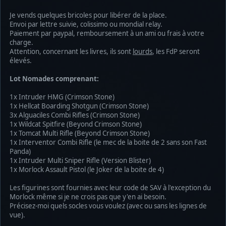
Je vends quelques bricoles pour libérer de la place.
Envoi par lettre suivie, colissimo ou mondial relay.
Paiement par paypal, remboursement à un ami ou frais à votre
charge.
Attention, concernant les livres, ils sont
lourds
, les FdP seront
élevés.
Lot Nomades comprenant:
1x Intruder HMG (Crimson Stone)
1x Hellcat Boarding Shotgun (Crimson Stone)
3x Alguaciles Combi Rifles (Crimson Stone)
1x Wildcat Spitfire (Beyond Crimson Stone)
1x Tomcat Multi Rifle (Beyond Crimson Stone)
1x Interventor Combi Rifle (le mec de la boite de 2 sans son Fast
Panda)
1x Intruder Multi Sniper Rifle (Version Blister)
1x Morlock Assault Pistol (le Joker de la boite de 4)
Les figurines sont fournies avec leur code de SAV à l'exception du
Morlock même si je ne crois pas que y'en ai besoin.
Précisez-moi quels socles vous voulez (avec ou sans les lignes de
vue).