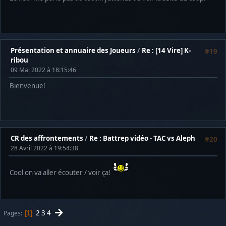
Présentation et annuaire des Joueurs
/
Re : [14 Vire] K-
#19
ribou
09 Mai 2022 à 18:15:46
Bienvenue!
CR des affrontements
/
Re : Battrep vidéo - TAC vs Aleph
#20
28 Avril 2022 à 19:54:38
Cool on va aller écouter / voir ça!
2
3
4
Pages
1