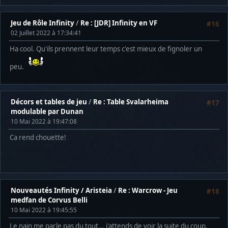
Jeu de Rôle Infinity
/
Re : [JDR] Infinity en VF
#16
02 Juillet 2022 à 17:34:41
Ha cool. Qu'ils prennent leur temps c'est mieux de fignoler un
peu.
Décors et tables de jeu
/
Re : Table Svalarheima
#17
modulable par Dunan
10 Mai 2022 à 19:47:08
Ca rend chouette!
Nouveautés Infinity / Aristeia
/
Re : Warcrow - Jeu
#18
medfan de Corvus Belli
10 Mai 2022 à 19:45:55
Le nain me parle pas du tout... j'attends de voir la suite du coup.