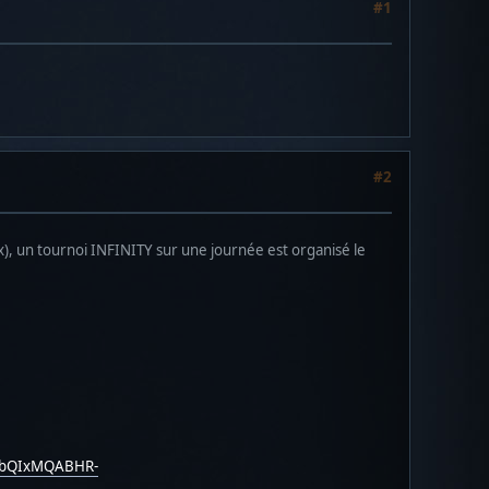
#1
#2
x), un tournoi INFINITY sur une journée est organisé le
2FlbQIxMQABHR-