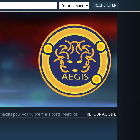
 inactifs pour vos 10 premiers posts. Merci de
[RETOUR AU SITE]