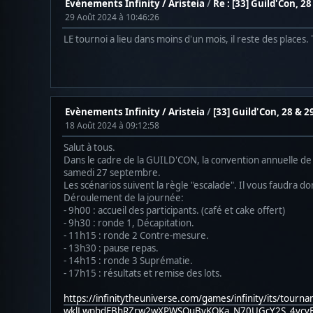
Evènements Infinity / Aristeia
/
Re : [33] Guild'Con, 
29 Août 2024 à 10:46:26
LE tournoi a lieu dans moins d'un mois, il reste des places.
Evènements Infinity / Aristeia
/
[33] Guild'Con, 28 & 
18 Août 2024 à 09:12:58
Salut à tous.
Dans le cadre de la GUILD'CON, la convention annuelle de 
samedi 27 septembre.
Les scénarios suivent la règle "escalade". Il vous faudra do
Déroulement de la journée:
- 9h00 : accueil des participants. (café et cake offert)
- 9h30 : ronde 1, Décapitation.
- 11h15 : ronde 2 Contre-mesure.
- 13h30 : pause repas.
- 14h15 : ronde 3 Suprématie.
- 17h15 : résultats et remise des lots.
https://infinitytheuniverse.com/games/infinity/its/t
wklLwpbdEBhRZrw2wXPWSOuByKOKa_N70UGcY2S_4vcvB9