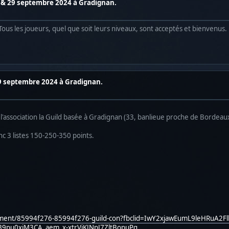
28 & 29 septembre 2024 à Gradignan.
 Tous les joueurs, quel que soit leurs niveaux, sont acceptés et bienvenus.
29 septembre 2024 à Gradignan.
l'association la Guild basée à Gradignan (33, banlieue proche de Bordeau
nc 3 listes 150-250-350 points.
ournament/85994f276-85994f276-guild-con?fbclid=IwY2xjawEumL9leHRuA
pu0xjM3CA_aem_x-xtrVjKJNpJ7ZltBopuPg