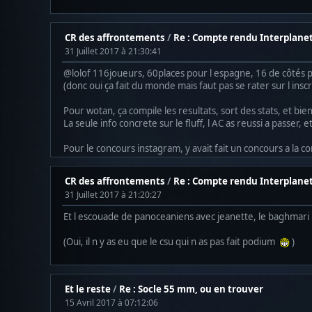
CR des affrontements
/
Re : Compte rendu Interplane
31 Juillet 2017 à 21:30:41
@lolof 116joueurs, 60places pour l espagne, 16 de côtés p
(donc oui ça fait du monde mais faut pas se rater sur l inscr
Pour wotan, ça compile les resultats, sort des stats, et bie
La seule info concrete sur le fluff, l AC as reussi a passer,
Pour le concours instagram, y avait fait un concours a la c
CR des affrontements
/
Re : Compte rendu Interplane
31 Juillet 2017 à 21:20:27
Et l escouade de panoceaniens avec jeanette, le baghmari 
(Oui, il n y as eu que le csu qui n as pas fait podium
)
Et le reste
/
Re : Socle 55 mm, ou en trouver
15 Avril 2017 à 07:12:06