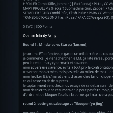
HECKLER Combi Rifle, Jammer ( | FastPanda) / Pistol, CC We
MARY PROBLEMS (Hacker) Submachine Gun, Zapper, Pitcher 
STEMPLER ZOND Combi Rifle, Flash Pulse / PARA CC Weapon(
TRANSDUCTOR ZOND Flash Pulse / PARA CC Weapon(-3). (0
5 SWC | 300 Points
Open in Infinity Army
Round 1 : Mindwipe vs Starpu (kosmo),
je sort ma FT defensive, je garde un œil derrière au cas o
je commence, je viens chercher le LM, ça rate niveau porté
peu le reste, mary cybermask et s'avance.
mon adversaire s'avance, évite a tout prix la confrontatio
traverser mon armée (mais pas celle au milieu de ma FT do
mon heclker BS/e/marat viens chasser chez lui, on chope le 
ce qui reste en tir de supress
le captain vient vers chez moi, essaye de se debarasser de 
mon dernier tour se résumera à : je peut pas faire l'objo, b
d'ordre, et de bloquer l'accès a la borne qu'il n'arrivera pas
round 2 looting et sabotage vs Tibooper (yu jing)
perseus étant le seul a pouvoir faire l'objo, mon objectif é