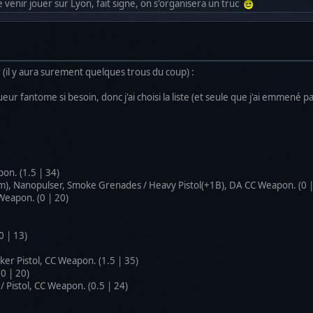
de venir jouer sur Lyon, fait signe, on s'organisera un truc
 (il y aura surement quelques trous du coup) :
ur fantome si besoin, donc j'ai choisi la liste (et seule que j'ai emmené pa
on. (1.5 | 34)
m), Nanopulser, Smoke Grenades / Heavy Pistol(+1B), DA CC Weapon. (0 |
Weapon. (0 | 20)
0 | 13)
er Pistol, CC Weapon. (1.5 | 35)
0 | 20)
/ Pistol, CC Weapon. (0.5 | 24)