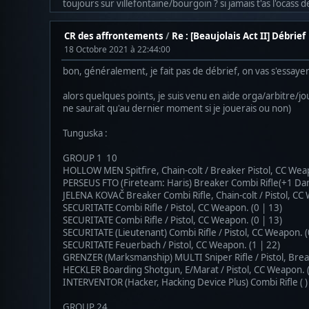
toujours sur villefontaine/bourgoin ? si jamais t'as l'ocass 
CR des affrontements
/
Re : [Beaujolais Act II] Débrief
18 Octobre 2021 à 22:44:00
bon, généralement, je fait pas de débrief, on vas s'essayer
alors quelques points, je suis venu en aide orga/arbitre/joue
ne saurait qu'au dernier moment si je jouerais ou non)
Tunguska :
GROUP 1 10
HOLLOW MEN Spitfire, Chain-colt / Breaker Pistol, CC Weap
PERSEUS FTO (Fireteam: Haris) Breaker Combi Rifle(+1 Da
JELENA KOVAČ Breaker Combi Rifle, Chain-colt / Pistol, CC 
SECURITATE Combi Rifle / Pistol, CC Weapon. (0 | 13)
SECURITATE Combi Rifle / Pistol, CC Weapon. (0 | 13)
SECURITATE (Lieutenant) Combi Rifle / Pistol, CC Weapon. (
SECURITATE Feuerbach / Pistol, CC Weapon. (1 | 22)
GRENZER (Marksmanship) MULTI Sniper Rifle / Pistol, Break
HECKLER Boarding Shotgun, E/Marat / Pistol, CC Weapon. (
INTERVENTOR (Hacker, Hacking Device Plus) Combi Rifle ( ) 
GROUP 24