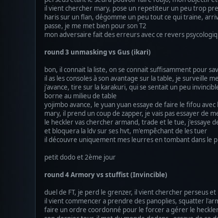
il vient chercher mary, pose un repetiteur un peu trop pr
haris sur un flan, dégomme un peu tout ce qui traine, arri
passe, je me met bien pour son T2
mon adversaire fait des erreurs avec ce revers psycologique
round 3 unmasking vs Gus (ikari)
bon, il connait la liste, on se connait suffisamment pour sa
il as les consoles à son avantage sur la table, je surveille 
j'avance, tire sur la karakuri, qui se sentait un peu invin
borne au milieu de table
yojimbo avance, le yuan yuan essaye de faire le fifou avec l
mary, il prend un coup de zapper, je vais pas essayer de m
le heckler vas chercher armand, trade et le tue, j'essaye d
et bloquera la ldv sur ses hvt, m'empêchant de les tuer
il découvre uniquement mes leurres en tombant dans le 
petit dodo et 2ème jour
round 4 Armory vs stuffist (Invincible)
duel de FT, je perd le grenzer, il vient chercher perseus et
il vient commencer a prendre des panoplies, squatter l'armor
faire un ordre coordonné pour le forcer a gérer le heckler 