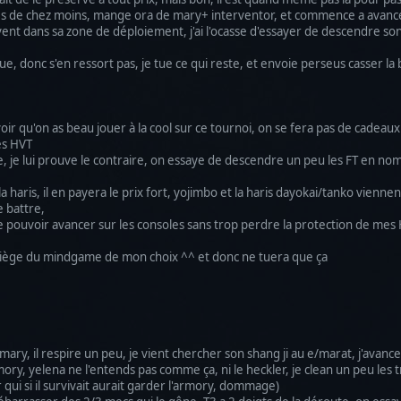
es de chez moins, mange ora de mary+ interventor, et commence a avancer 
vent dans sa zone de déploiement, j'ai l'ocasse d'essayer de descendre so
, donc s'en ressort pas, je tue ce qui reste, et envoie perseus casser la 
voir qu'on as beau jouer à la cool sur ce tournoi, on se fera pas de cadeau
mes HVT
cible, je lui prouve le contraire, on essaye de descendre un peu les FT en n
a haris, il en payera le prix fort, yojimbo et la haris dayokai/tanko vienn
e battre,
e pouvoir avancer sur les consoles sans trop perdre la protection de mes H
piège du mindgame de mon choix ^^ et donc ne tuera que ça
 mary, il respire un peu, je vient chercher son shang ji au e/marat, j'avan
y, yelena ne l'entends pas comme ça, ni le heckler, je clean un peu les tro
qui si il survivait aurait garder l'armory, dommage)