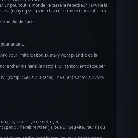
un peu tout le monde, je casse le repetiteur, j'envoie la
n lieut (daoying snip) sans chain of command probable, ça
borne, fin de partie
x pour autant,
ombre pour limité les bonus, mary vient prendre de la
ent chercher ma haris, la nettoie, un tanko vient découper
VT (compliquer sur la table) un vaillant warcor survivra
ce un peu, on essaye de nettoyer,
upes qu'il avait rentrer (je joue un peu vite, j'aurais du