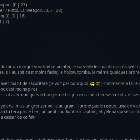
apon. (0 | 23)
/ Pistol, CC Weapon. (0.5 | 28)
-3). (0 | 16)
 | 7)
u duroc ou margot voudrait se pointer, je surveille les points d'accès ave
e, 61 au spit c'est moins facile) le hollow tombe, la même quelques ordres
n avec ma FT de sécuritate (je voit pas pourquoi
) commence a faire l'
nc c'est moins pire)
scot avec quelques échanges de tirs je viens chercher ses rokots, et ses S
yelena, mais un grenzer veille au grain, il prend pas le risque, uxia en vi
ah tu fera pas le tien, un petit spotlight sur captain, et yelena qui se sa
 a casser de ce fait
tait de le préservé a tout prix, mais bon, il est quand même pas la pour pas