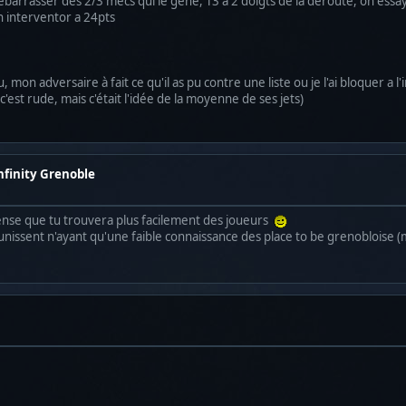
barrasser des 2/3 mecs qui le gêne, T3 a 2 doigts de la déroute, on essay
n interventor a 24pts
mon adversaire à fait ce qu'il as pu contre une liste ou je l'ai bloquer a l'i
c'est rude, mais c'était l'idée de la moyenne de ses jets)
Infinity Grenoble
pense que tu trouvera plus facilement des joueurs
réunissent n'ayant qu'une faible connaissance des place to be grenobloise 