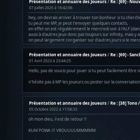
Présentation et annuaire des Joueurs
/
Re : [69] - No
07 Juillet 2025 à 16:42:06
hey, on devrais arriver à trouver ton bonheur si tu cherc
tu peut me MP, je peut t'envoyer quelques contacts,
en effet on est régulièrement le mercredi soir à l'ALF (dans
aussi à d'autres jeux donc pas toujours sur infinity, mais 
on peut largement s'organiser sur d'autres jours si le merc
Présentation et annuaire des Joueurs
/
Re : [69] - Sa
01 Avril 2023 à 23:44:25
Hello, pas de soucis pour jouer si tu peut facilement être 
n'hésite pas à MP les joueurs ou poster sur la conversati
Présentation et annuaire des Joueurs
/
Re : [38] Tono /
05 Octobre 2022 à 17:58:33
oh mon dieu, il est de retour !!
KUM POWA !!! VROUUUUMMMMM