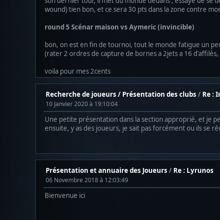
son dernier tour, il met du monde dedans , essaye de se dé
wound) tien bon, et ce sera 30 pts dans la zone contre mo
round 5 Scénar maison vs Aymeric (invincible)
bon, on est en fin de tournoi, tout le monde fatigue un peu, 
(rater 2 ordres de capture de bornes a 2jets a 16 d'affilés, 
voila pour mes 2cents
Recherche de joueurs / Présentation des clubs
/
Re : 
10 Janvier 2020 à 19:10:04
Une petite présentation dans la section approprié, et je 
ensuite, y as des joueurs, je sait pas forcément ou ils se 
Présentation et annuaire des Joueurs
/
Re : Lyrunos
06 Novembre 2018 à 12:03:49
Bienvenue ici