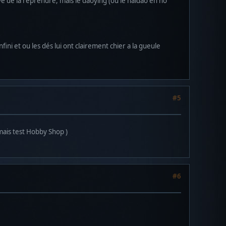
e de la reprendre, mais le daoying (ou le haidao en no
nfini et ou les dés lui ont clairement chier a la gueule
#5
(mais test Hobby Shop )
#6