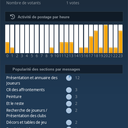
Nombre de votants
1 votes
Activité de postage par heure
0
1
2
3
4
5
6
7
8
9
10
11
12
13
14
15
16
17
18
19
20
21
22
23
Popularité des sections par messages
Présentation et annuaire des
12
Joueurs
CR des affrontements
3
Peinture
3
Et le reste
2
Recherche de joueurs /
2
Présentation des clubs
Décors et tables de jeu
2