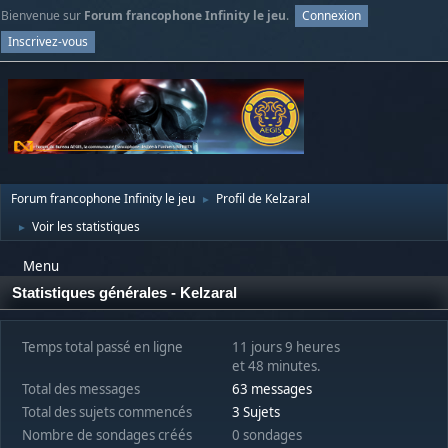
Bienvenue sur
Forum francophone Infinity le jeu
.
Connexion
Inscrivez-vous
Forum francophone Infinity le jeu
Profil de Kelzaral
►
Voir les statistiques
►
Menu
Statistiques générales - Kelzaral
Temps total passé en ligne
11 jours 9 heures
et 48 minutes.
Total des messages
63 messages
Total des sujets commencés
3 Sujets
Nombre de sondages créés
0 sondages