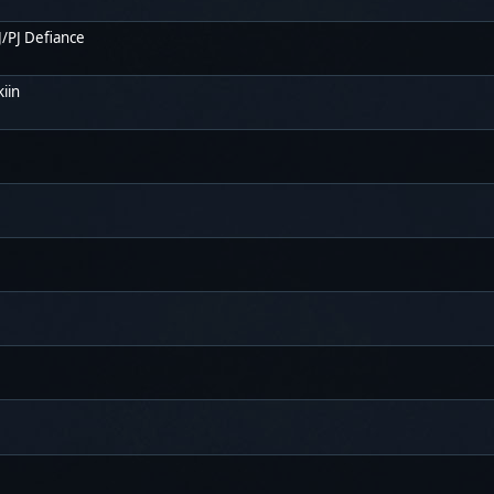
/PJ Defiance
iin