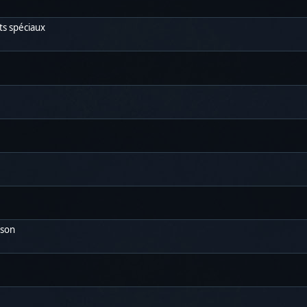
ts spéciaux
nson