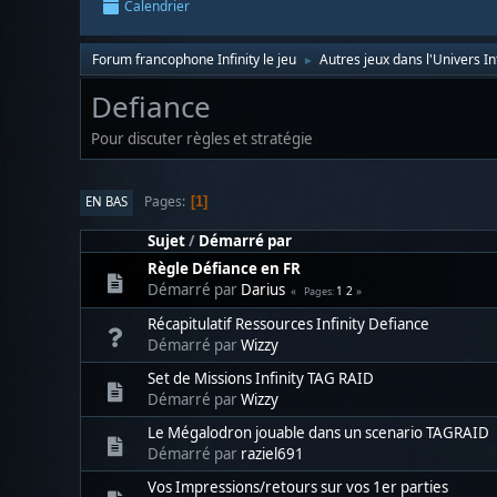
Calendrier
Forum francophone Infinity le jeu
Autres jeux dans l'Univers Inf
►
Defiance
Pour discuter règles et stratégie
Pages
EN BAS
1
Sujet
/
Démarré par
Règle Défiance en FR
Démarré par
Darius
1
2
Pages
Récapitulatif Ressources Infinity Defiance
Démarré par
Wizzy
Set de Missions Infinity TAG RAID
Démarré par
Wizzy
Le Mégalodron jouable dans un scenario TAGRAID
Démarré par
raziel691
Vos Impressions/retours sur vos 1er parties