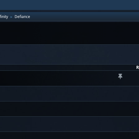
inity
Defiance
►
R