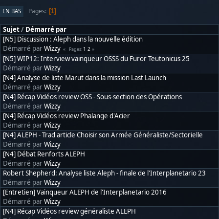
Pages
EN BAS
1
Sujet
/
Démarré par
[N5] Discussion : Aleph dans la nouvelle édition
Démarré par
Wizzy
1
2
Pages
[N5] WIP12: Interview vainqueur OSSS du Furor Teutonicus 25
Démarré par
Wizzy
[N4] Analyse de liste Marut dans la mission Last Launch
Démarré par
Wizzy
[N4] Récap Vidéos review OSS - Sous-section des Opérations
Démarré par
Wizzy
[N4] Récap Vidéos review Phalange d'Acier
Démarré par
Wizzy
[N4] ALEPH - Trad article Choisir son Armée Généraliste/Sectorielle
Démarré par
Wizzy
[N4] Débat Renforts ALEPH
Démarré par
Wizzy
Robert Shepherd: Analyse liste Aleph - finale de l'Interplanetario 23
Démarré par
Wizzy
[Entretien] Vainqueur ALEPH de l'Interplanetario 2016
Démarré par
Wizzy
[N4] Récap Vidéos review généraliste ALEPH