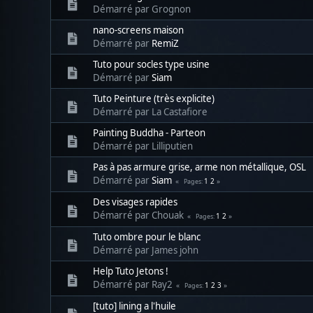
Démarré par Grognon
nano-screens maison
Démarré par
RemiZ
Tuto pour socles type usine
Démarré par
Siam
Tuto Peinture (très explicite)
Démarré par La Castafiore
Painting Buddha - Parteon
Démarré par Lilliputien
Pas à pas armure grise, arme non métallique, OSL
Démarré par
Siam
1
2
Pages
Des visages rapides
Démarré par Chouak
1
2
Pages
Tuto ombre pour le blanc
Démarré par James john
Help Tuto Jetons !
Démarré par Ray2
1
2
3
Pages
[tuto] lining a l'huile