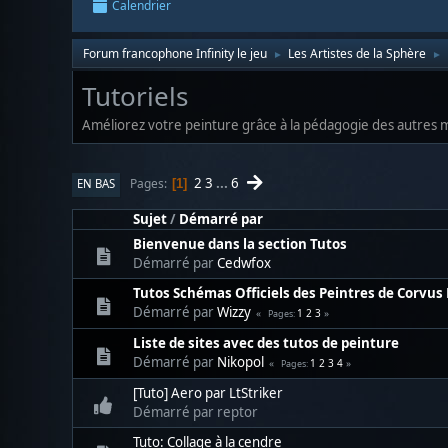
Calendrier
Forum francophone Infinity le jeu
Les Artistes de la Sphère
►
►
Tutoriels
Améliorez votre peinture grâce à la pédagogie des autres me
2
3
...
6
Pages
EN BAS
1
Sujet
/
Démarré par
Bienvenue dans la section Tutos
Démarré par
Cedwfox
Tutos Schémas Officiels des Peintres de Corvus 
Démarré par
Wizzy
1
2
3
Pages
Liste de sites avec des tutos de peinture
Démarré par
Nikopol
1
2
3
4
Pages
[Tuto] Aero par LtStriker
Démarré par reptor
Tuto: Collage à la cendre