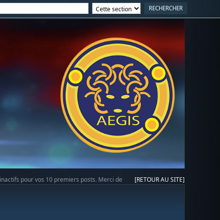
 inactifs pour vos 10 premiers posts. Merci de
[RETOUR AU SITE]