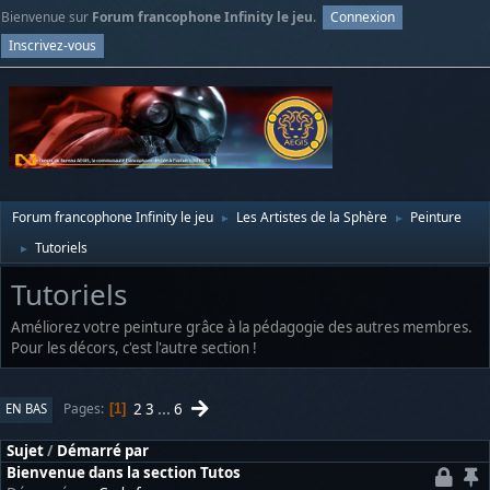
Bienvenue sur
Forum francophone Infinity le jeu
.
Connexion
Inscrivez-vous
Forum francophone Infinity le jeu
Les Artistes de la Sphère
Peinture
►
►
Tutoriels
►
Tutoriels
Améliorez votre peinture grâce à la pédagogie des autres membres.
Pour les décors, c'est l'autre section !
2
3
...
6
Pages
EN BAS
1
Sujet
/
Démarré par
Bienvenue dans la section Tutos