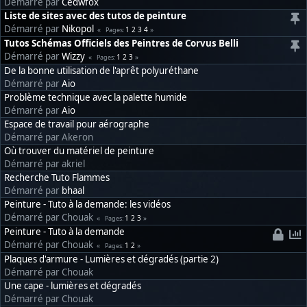
Démarré par
Cedwfox
Liste de sites avec des tutos de peinture
Démarré par
Nikopol
1
2
3
4
Pages
Tutos Schémas Officiels des Peintres de Corvus Belli
Démarré par
Wizzy
1
2
3
Pages
De la bonne utilisation de l'aprêt polyuréthane
Démarré par
Aio
Problème technique avec la palette humide
Démarré par
Aio
Espace de travail pour aérographe
Démarré par Akeron
Où trouver du matériel de peinture
Démarré par akriel
Recherche Tuto Flammes
Démarré par
bhaal
Peinture - Tuto à la demande: les vidéos
Démarré par Chouak
1
2
3
Pages
Peinture - Tuto à la demande
Démarré par Chouak
1
2
Pages
Plaques d'armure - Lumières et dégradés (partie 2)
Démarré par Chouak
Une cape - lumières et dégradés
Démarré par Chouak