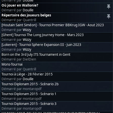
Démarré par
Douille
Où jouer en Wallonie?
Démarré par
Douille
Répertoire des joueurs belges
Démarré par Quantrill
[Houtain Saint Siméon] - Tournoi Premier BBKrug IGW - Aout 2023
Démarré par
Wizzy
[Ghent] Tournoi The Long Journey Home - Mars 2023
Démarré par
Wizzy
[Lokeren] - Tournoi Sphere Expansion III - Juin 2023
Démarré par
Wizzy
Born on the 3rd July ITS Tournament in Gent
Démarré par DielDien
Mons-Tournai
Démarré par Quantrill
Tournoi à Liège - 28 Février 2015
Démarré par
Douille
Tournoi Diplonam 2015 - Scénario 2b
Démarré par montaropdf
Tournoi Diplonam 2015 - Scénario 1
Démarré par montaropdf
Tournoi Diplonam 2015 - Scénario 3
Démarré par montaropdf