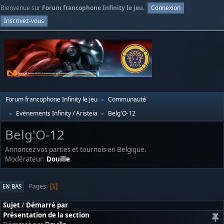
Bienvenue sur
Forum francophone Infinity le jeu
.
Connexion
Inscrivez-vous
Forum francophone Infinity le jeu
Communauté
►
Evènements Infinity / Aristeia
Belg'O-12
►
►
Belg'O-12
Annoncez vos parties et tournois en Belgique.
Modérateur:
Douille
.
Pages
EN BAS
1
Sujet
/
Démarré par
Présentation de la section