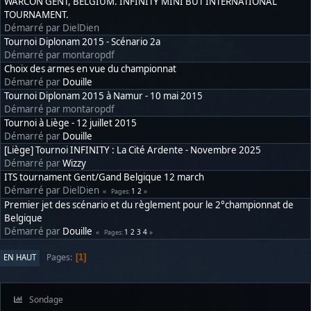
WARCON GENT, BELGIUM. INFINITY MINI BUT INTERNATIONAL
TOURNAMENT.
Démarré par DielDien
Tournoi Diplonam 2015 - Scénario 2a
Démarré par montaropdf
Choix des armes en vue du championnat
Démarré par
Douille
Tournoi Diplonam 2015 à Namur - 10 mai 2015
Démarré par montaropdf
Tournoi à Liège - 12 juillet 2015
Démarré par
Douille
[Liège] Tournoi INFINITY : La Cité Ardente - Novembre 2025
Démarré par
Wizzy
ITS tournament Gent/Gand Belgique 12 march
Démarré par DielDien
1
2
Pages
Premier jet des scénario et du règlement pour le 2°championnat de
Belgique
Démarré par
Douille
1
2
3
4
Pages
Pages
EN HAUT
1
Sondage